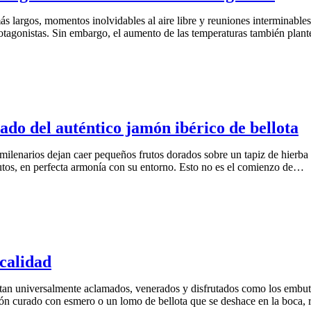
ás largos, momentos inolvidables al aire libre y reuniones interminable
rotagonistas. Sin embargo, el aumento de las temperaturas también plan
do del auténtico jamón ibérico de bellota
milenarios dejan caer pequeños frutos dorados sobre un tapiz de hierb
rutos, en perfecta armonía con su entorno. Esto no es el comienzo de…
 calidad
tan universalmente aclamados, venerados y disfrutados como los embuti
chón curado con esmero o un lomo de bellota que se deshace en la boca