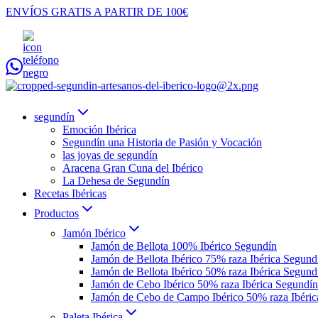
Saltar
ENVÍOS GRATIS A PARTIR DE 100€
al
contenido
segundín
Emoción Ibérica
Segundín una Historia de Pasión y Vocación
las joyas de segundín
Aracena Gran Cuna del Ibérico
La Dehesa de Segundín
Recetas Ibéricas
Productos
Jamón Ibérico
Jamón de Bellota 100% Ibérico Segundín
Jamón de Bellota Ibérico 75% raza Ibérica Segund
Jamón de Bellota Ibérico 50% raza Ibérica Segund
Jamón de Cebo Ibérico 50% raza Ibérica Segundín
Jamón de Cebo de Campo Ibérico 50% raza Ibéric
Paleta Ibérica