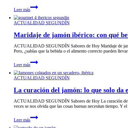
de
Embutidos
bellota
Leer más
ibéricos:
tradición,
sabor
ACTUALIDAD SEGUNDÍN
y
calidad
Maridaje de jamón ibérico: con qué be
ACTUALIDAD SEGUNDÍN Sabores de Hoy Maridaje de jamón ibéri
Pero, ¿sabías que la bebida o el alimento correcto pueden lleva
Maridaje
Leer más
de
jamón
ibérico:
ACTUALIDAD SEGUNDÍN
con
qué
La curación del jamón: lo que solo da 
bebidas
y
ACTUALIDAD SEGUNDÍN Sabores de Hoy La curación del jamón: lo
alimentos
veces se nos olvida que las cosas buenas necesitan tiempo. Y 
combinarlo
La
Leer más
curación
del