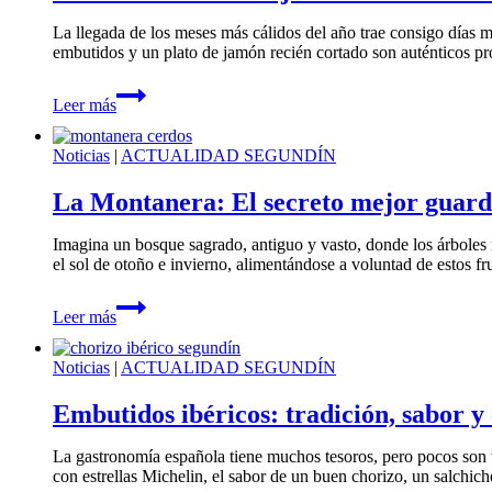
Los
La llegada de los meses más cálidos del año trae consigo días m
colores
embutidos y un plato de jamón recién cortado son auténticos p
de
las
Cómo
cintillas
Leer más
Conservar
tu
jamón
Noticias
|
ACTUALIDAD SEGUNDÍN
en
verano:
La Montanera: El secreto mejor guarda
La
guía
Imagina un bosque sagrado, antiguo y vasto, donde los árboles 
definitiva
el sol de otoño e invierno, alimentándose a voluntad de estos f
de
Ibéricos
La
Segundín
Leer más
Montanera:
El
secreto
Noticias
|
ACTUALIDAD SEGUNDÍN
mejor
guardado
Embutidos ibéricos: tradición, sabor y
del
auténtico
La gastronomía española tiene muchos tesoros, pero pocos son 
jamón
con estrellas Michelin, el sabor de un buen chorizo, un salchi
ibérico