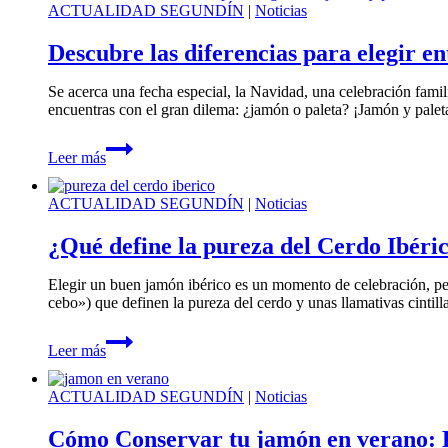
cómo
ACTUALIDAD SEGUNDÍN
|
Noticias
llevar
y
Descubre las diferencias para elegir e
conservar
tus
Se acerca una fecha especial, la Navidad, una celebración famil
ibéricos
encuentras con el gran dilema: ¿jamón o paleta? ¡Jamón y pale
en
la
Descubre
playa
Leer más
las
o
diferencias
el
para
campo
ACTUALIDAD SEGUNDÍN
|
Noticias
elegir
entre
¿Qué define la pureza del Cerdo Ibérico
jamón
y
Elegir un buen jamón ibérico es un momento de celebración, per
paleta
cebo») que definen la pureza del cerdo y unas llamativas cintil
¿Qué
Leer más
define
la
pureza
ACTUALIDAD SEGUNDÍN
|
Noticias
del
Cerdo
Cómo Conservar tu jamón en verano: La
Ibérico?