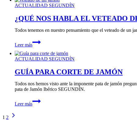
jamón:
ACTUALIDAD SEGUNDÍN
lo
que
¿QUÉ NOS HABLA EL VETEADO D
solo
da
Todos tenemos en nuestro pensamiento que el veteado de un jamón
el
tiempo
¿QUÉ
Leer más
NOS
HABLA
EL
ACTUALIDAD SEGUNDÍN
VETEADO
DE
GUÍA PARA CORTE DE JAMÓN
UN
JAMÓN?
Todos nos hemos visto ante la imponente pata de jamón pregunt
pata de Jamón Ibérico SEGUNDÍN.
GUÍA
Leer más
PARA
CORTE
Navegación
Siguiente
DE
1
2
página
JAMÓN
de
página