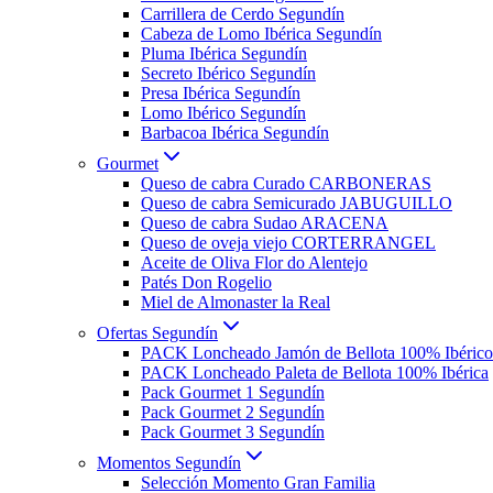
Carrillera de Cerdo Segundín
Cabeza de Lomo Ibérica Segundín
Pluma Ibérica Segundín
Secreto Ibérico Segundín
Presa Ibérica Segundín
Lomo Ibérico Segundín
Barbacoa Ibérica Segundín
Gourmet
Queso de cabra Curado CARBONERAS
Queso de cabra Semicurado JABUGUILLO
Queso de cabra Sudao ARACENA
Queso de oveja viejo CORTERRANGEL
Aceite de Oliva Flor do Alentejo
Patés Don Rogelio
Miel de Almonaster la Real
Ofertas Segundín
PACK Loncheado Jamón de Bellota 100% Ibérico
PACK Loncheado Paleta de Bellota 100% Ibérica
Pack Gourmet 1 Segundín
Pack Gourmet 2 Segundín
Pack Gourmet 3 Segundín
Momentos Segundín
Selección Momento Gran Familia