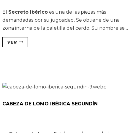
El
Secreto Ibérico
es una de las piezas más
demandadas por su jugosidad.
Se obtiene de una
zona interna de la paletilla del cerdo. Su nombre se
debe a que los carniceros, conocedores de su calidad,
VER
la guardaban expresamente para ellos, o porque no
conseguían venderla ya que antiguamente no era
tan apreciada. También se conoce como «cruceta».
CABEZA DE LOMO IBÉRICA SEGUNDÍN