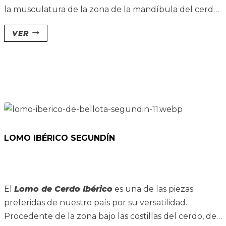
la musculatura de la zona de la mandíbula del cerdo,
de ahí su nombre. Por esa razón, de cada animal solo
VER
se extraen dos piezas, de en torno a 200 gramos.
LOMO IBÉRICO SEGUNDÍN
El
L
omo de Cerdo Ibérico
es una de las piezas
preferidas de nuestro país por su versatilidad.
Procedente de la zona bajo las costillas del cerdo, de