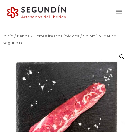
Saltar
al
contenido
Inicio
/
tienda
/
Cortes frescos ibéricos
/
Solomillo Ibérico
Segundín