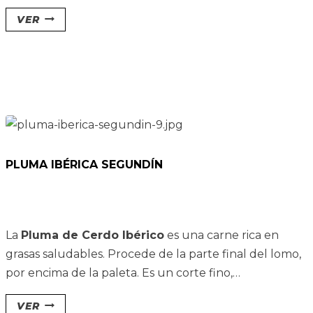
él pueden extraerse varios cortes.
VER
PLUMA IBÉRICA SEGUNDÍN
La
Pluma de Cerdo Ibérico
es una carne rica en
grasas saludables.
Procede de la parte final del lomo,
por encima de la paleta. Es un corte fino,
normalmente con forma de triángulo irregular, de
VER
ahí su nombre.