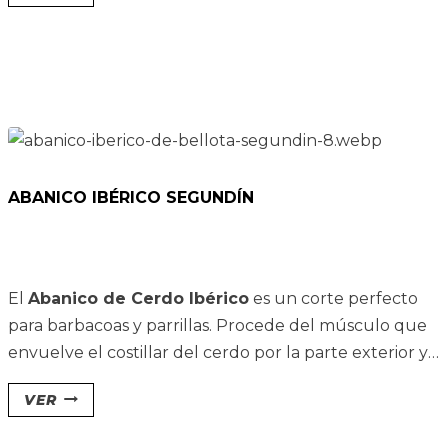
ABANICO IBÉRICO SEGUNDÍN
El
Abanico de Cerdo Ibérico
es un corte perfecto
para barbacoas y parrillas.
Procede del músculo que
envuelve el costillar del cerdo por la parte exterior y
presenta un color rojo oscuro. Debe su nombre a la
VER
forma de la pieza tras ser obtenida.