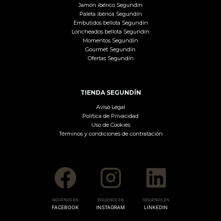
Jamón ibérico Segundín
Paleta ibérica Segundín
Embutidos bellota Segundín
Loncheados bellota Segundín
Momentos Segundín
Gourmet Segundín
Ofertas Segundín
TIENDA SEGUNDÍN
Aviso Legal
Política de Privacidad
Uso de Cookies
Términos y condiciones de contratación
SIGUENOS EN
SIGUENOS EN
SIGUENOS EN
FACEBOOK
INSTAGRAM
LINKEDIN