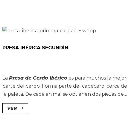
PRESA IBÉRICA SEGUNDÍN
La
Presa de Cerdo Ibérico
es para muchos la mejor
parte del cerdo. Forma parte del cabecero, cerca de
la paleta. De cada animal se obtienen dos piezas de
unos 600 gramos. En algunas zonas es también
VER
conocida como «bola de cerdo».