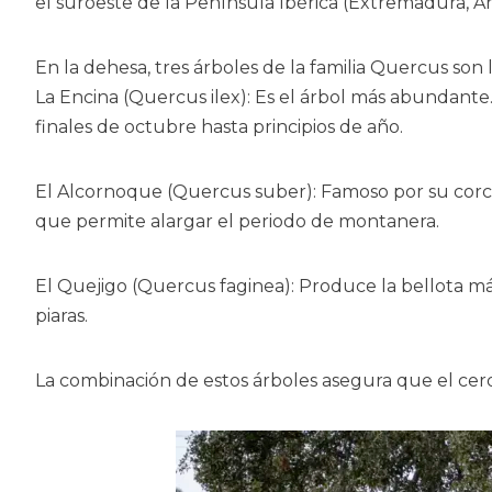
el suroeste de la Península Ibérica (Extremadura, A
En la dehesa, tres árboles de la familia Quercus son l
La Encina (Quercus ilex): Es el árbol más abundante
finales de octubre hasta principios de año.
El Alcornoque (Quercus suber): Famoso por su corc
que permite alargar el periodo de montanera.
El Quejigo (Quercus faginea): Produce la bellota má
piaras.
La combinación de estos árboles asegura que el cerd