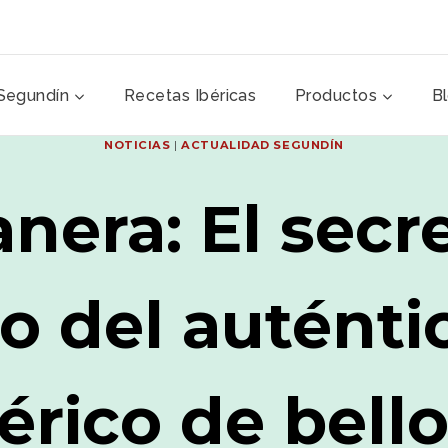
Segundín
Recetas Ibéricas
Productos
B
NOTICIAS
|
ACTUALIDAD SEGUNDÍN
nera: El secr
o del auténti
érico de bell