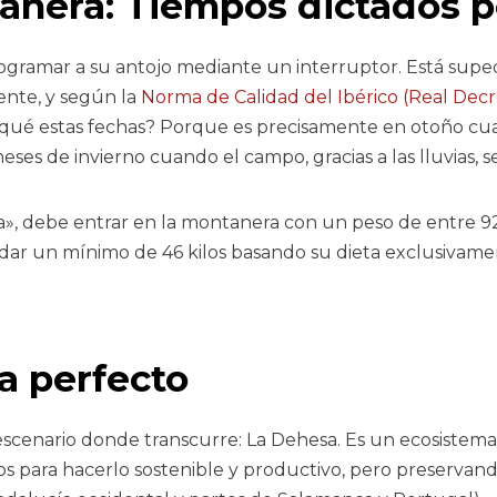
anera: Tiempos dictados p
amar a su antojo mediante un interruptor. Está supedita
ente, y según la
Norma de Calidad del Ibérico (Real Decr
or qué estas fechas? Porque es precisamente en otoño c
ses de invierno cuando el campo, gracias a las lluvias, se
ta», debe entrar en la montanera con un peso de entre 92
ar un mínimo de 46 kilos basando su dieta exclusivamen
a perfecto
escenario donde transcurre: La Dehesa. Es un ecosiste
s para hacerlo sostenible y productivo, pero preservand