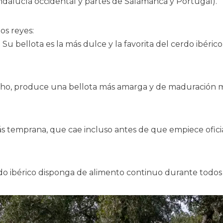
ndalucía occidental y partes de Salamanca y Portugal).
os reyes:
. Su bellota es la más dulce y la favorita del cerdo ibé
ho, produce una bellota más amarga y de maduración má
s temprana, que cae incluso antes de que empiece oficia
o ibérico disponga de alimento continuo durante todos l