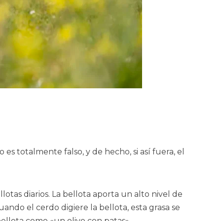
s totalmente falso, y de hecho, si así fuera, el
otas diarios. La bellota aporta un alto nivel de
ando el cerdo digiere la bellota, esta grasa se
 bellota como «un olivo con patas».