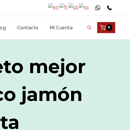
log
Contacto
Mi Cuenta
0
eto mejor
co jamón
ota