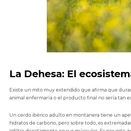
La Dehesa: El ecosistem
Existe un mito muy extendido que afirma que durante 
animal enfermaría o el producto final no sería tan ex
Un cerdo ibérico adulto en montanera tiene un apetito
hidratos de carbono, pero sobre todo, es extremadame
infiltra directamente en sus músculos. Es por esto qu