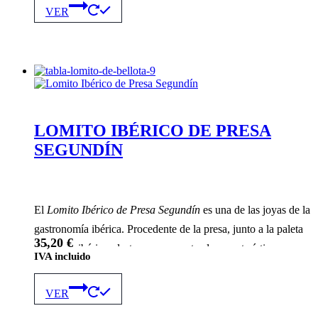
producto
VER
tiene
múltiples
variantes.
Las
opciones
se
pueden
elegir
en
LOMITO IBÉRICO DE PRESA
la
SEGUNDÍN
página
de
producto
El
Lomito Ibérico de Presa Segundín
es una de las joyas de la
gastronomía ibérica. Procedente de la presa, junto a la paleta
35,20
€
del cerdo ibérico, destaca por su veteado característico, su
IVA incluido
escasa grasa y un sabor que lo sitúa a la altura del jamón o la
Este
caña de lomo. El lomito es un bocado gourmet a la altura de la
producto
VER
tiene
caña de lomo o del jamón ibérico.
múltiples