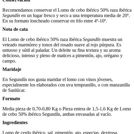
Recomendamos conservar el Lomo de cebo ibérico 50% raza ibérica
Segundín
en un lugar fresco y seco a una temperatura media de 20º.
En su formato loncheado conservar en frío entre 4º-10º.
Nota de cata
El Lomo de cebo ibérico 50% raza ibérica
Segundín
muestra un
veteado marmóreo y tonos del rosado suave al rojo púrpura. Es
untuoso y sútil al paladar. Un deleite su fina textura y su aroma
delicioso, intenso y pleno de matices a pimentón, ajo, orégano y
campo.
Maridaje
En Segundín nos gusta maridar el lomo con vinos jóvenes,
especialmente los elaborados con uva tempranillo, o con manzanilla
de Sanlúcar.
Formato
Media pieza de 0,70-0,80 Kg o Pieza entera de 1,5-1,6 Kg de Lomo
de cebo 50% ibérico Segundín, ambas envasadas al vacío.
Ingredientes
Lomo de cerdo ibérico, sal, pimentón, ajo, especias, dextrosa,