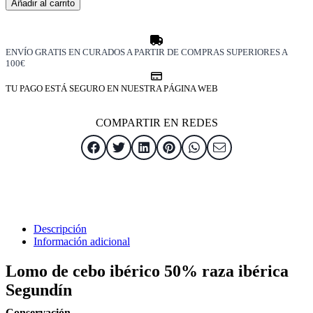
Añadir al carrito
cebo
ibérico
50%
raza
ENVÍO GRATIS EN CURADOS A PARTIR DE COMPRAS SUPERIORES A
ibérica
100€
cantidad
TU PAGO ESTÁ SEGURO EN NUESTRA PÁGINA WEB
COMPARTIR EN REDES
Descripción
Información adicional
Lomo de cebo ibérico 50% raza ibérica
Segundín
Conservación