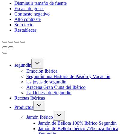
Disminuir tamaño de fuente
Escala de grises
Contraste negativo
Alto contraste
Solo texto
Restablecer
Alternar
segundín
menú
hijo
Emoción Ibérica
Segundín una Historia de Pasión y Vocación
las joyas de segundín
Aracena Gran Cuna del Ibérico
La Dehesa de Segundín
Recetas Ibéricas
Alternar
Productos
menú
hijo
Alternar
Jamón Ibérico
menú
hijo
Jamón de Bellota 100% Ibérico Segundín
Jamón de Bellota Ibérico 75% raza Ibérica
Segundín