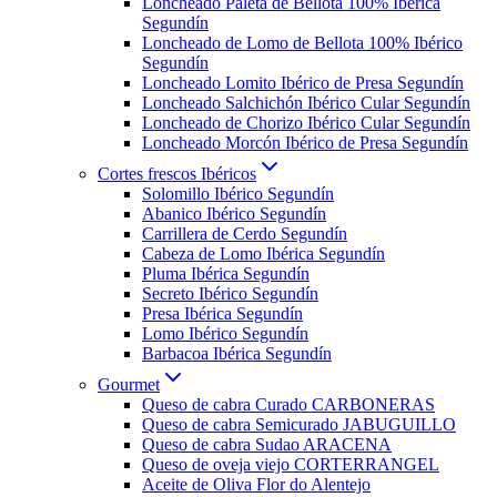
Loncheado Paleta de Bellota 100% Ibérica
Segundín
Loncheado de Lomo de Bellota 100% Ibérico
Segundín
Loncheado Lomito Ibérico de Presa Segundín
Loncheado Salchichón Ibérico Cular Segundín
Loncheado de Chorizo Ibérico Cular Segundín
Loncheado Morcón Ibérico de Presa Segundín
Cortes frescos Ibéricos
Solomillo Ibérico Segundín
Abanico Ibérico Segundín
Carrillera de Cerdo Segundín
Cabeza de Lomo Ibérica Segundín
Pluma Ibérica Segundín
Secreto Ibérico Segundín
Presa Ibérica Segundín
Lomo Ibérico Segundín
Barbacoa Ibérica Segundín
Gourmet
Queso de cabra Curado CARBONERAS
Queso de cabra Semicurado JABUGUILLO
Queso de cabra Sudao ARACENA
Queso de oveja viejo CORTERRANGEL
Aceite de Oliva Flor do Alentejo