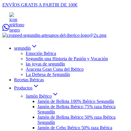
Saltar
ENVÍOS GRATIS A PARTIR DE 100€
al
contenido
segundín
Emoción Ibérica
Segundín una Historia de Pasión y Vocación
las joyas de segundín
Aracena Gran Cuna del Ibérico
La Dehesa de Segundín
Recetas Ibéricas
Productos
Jamón Ibérico
Jamón de Bellota 100% Ibérico Segundín
Jamón de Bellota Ibérico 75% raza Ibérica
Segundín
Jamón de Bellota Ibérico 50% raza Ibérica
Segundín
Jamón de Cebo Ibérico 50% raza Ibérica