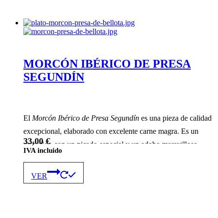
variantes.
Las
opciones
se
pueden
elegir
en
MORCÓN IBÉRICO DE PRESA
la
SEGUNDÍN
página
de
producto
El
Morcón Ibérico de Presa Segundín
es una pieza de calidad
excepcional, elaborado con excelente carne magra. Es un
33,00
€
embutido con un picado especial y un adobo maravilloso,
IVA incluido
parecido al del chorizo (pimiento, ajo, sal). Requiere tiempo
Este
su curación, pero es un bocado ibérico de sabor inolvidable
producto
VER
tiene
múltiples
variantes.
Las