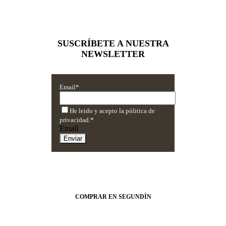
opciones
se
pueden
elegir
en
SUSCRÍBETE A NUESTRA
la
NEWSLETTER
página
de
producto
Email
*
He leido y acepto la pólitica de
privacidad.
*
Email
Enviar
COMPRAR EN SEGUNDÍN
Confianza & Garantía 100%
Por qué compran nuestros clientes
Contacte con Segundín