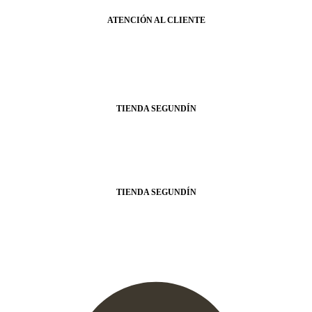
ATENCIÓN AL CLIENTE
Métodos de pago
Transporte
FAQs
WhatsApp
TIENDA SEGUNDÍN
Jamón ibérico Segundín
Paleta ibérica Segundín
Embutidos bellota Segundín
Loncheados bellota Segundín
Momentos Segundín
Gourmet Segundín
Ofertas Segundín
TIENDA SEGUNDÍN
Aviso Legal
Política de Privacidad
Uso de Cookies
Términos y condiciones de contratación