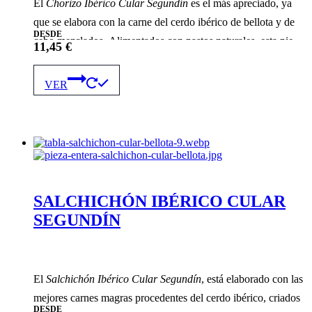
El
Chorizo Ibérico Cular Segundín
es el más apreciado, ya
que se elabora con la carne del cerdo ibérico de bellota y de
DESDE
cebo mezclados. Alimentados con pastos naturales, esta pieza
11,45
€
disfruta una curación de 4 a 5 meses y proporciona un aroma
Este
y sabor equilibrado y prolongado.
producto
VER
tiene
múltiples
variantes.
Las
opciones
se
pueden
elegir
en
SALCHICHÓN IBÉRICO CULAR
la
SEGUNDÍN
página
de
producto
El
Salchichón Ibérico Cular Segundín
, está elaborado con las
mejores carnes magras procedentes del cerdo ibérico, criados
DESDE