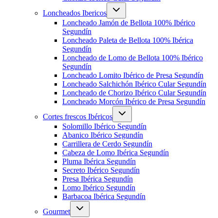
Alternar
Loncheados Ibericos
menú
hijo
Loncheado Jamón de Bellota 100% Ibérico
Segundín
Loncheado Paleta de Bellota 100% Ibérica
Segundín
Loncheado de Lomo de Bellota 100% Ibérico
Segundín
Loncheado Lomito Ibérico de Presa Segundín
Loncheado Salchichón Ibérico Cular Segundín
Loncheado de Chorizo Ibérico Cular Segundín
Loncheado Morcón Ibérico de Presa Segundín
Alternar
Cortes frescos Ibéricos
menú
hijo
Solomillo Ibérico Segundín
Abanico Ibérico Segundín
Carrillera de Cerdo Segundín
Cabeza de Lomo Ibérica Segundín
Pluma Ibérica Segundín
Secreto Ibérico Segundín
Presa Ibérica Segundín
Lomo Ibérico Segundín
Barbacoa Ibérica Segundín
Alternar
Gourmet
menú