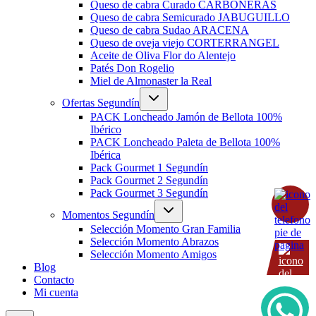
hijo
Queso de cabra Curado CARBONERAS
Queso de cabra Semicurado JABUGUILLO
Queso de cabra Sudao ARACENA
Queso de oveja viejo CORTERRANGEL
Aceite de Oliva Flor do Alentejo
Patés Don Rogelio
Miel de Almonaster la Real
Alternar
Ofertas Segundín
menú
hijo
PACK Loncheado Jamón de Bellota 100%
Ibérico
PACK Loncheado Paleta de Bellota 100%
Ibérica
Pack Gourmet 1 Segundín
Pack Gourmet 2 Segundín
Pack Gourmet 3 Segundín
Alternar
Momentos Segundín
menú
hijo
Selección Momento Gran Familia
Selección Momento Abrazos
Selección Momento Amigos
Blog
Contacto
Mi cuenta