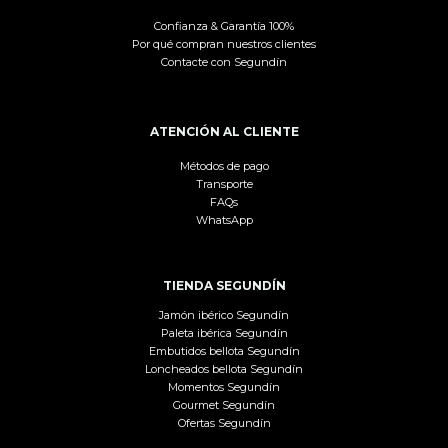
Confianza & Garantía 100%
Por qué compran nuestros clientes
Contacte con Segundín
ATENCIÓN AL CLIENTE
Métodos de pago
Transporte
FAQs
WhatsApp
TIENDA SEGUNDÍN
Jamón ibérico Segundín
Paleta ibérica Segundín
Embutidos bellota Segundín
Loncheados bellota Segundín
Momentos Segundín
Gourmet Segundín
Ofertas Segundín