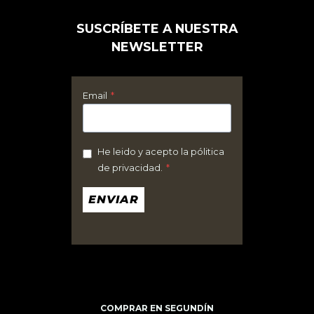
elegir
SUSCRÍBETE A NUESTRA
en
NEWSLETTER
la
página
de
Email
*
producto
He leido y acepto la pólitica
de privacidad.
*
ENVIAR
COMPRAR EN SEGUNDÍN