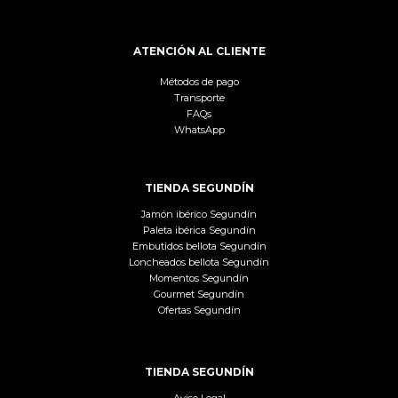
ATENCIÓN AL CLIENTE
Métodos de pago
Transporte
FAQs
WhatsApp
TIENDA SEGUNDÍN
Jamón ibérico Segundín
Paleta ibérica Segundín
Embutidos bellota Segundín
Loncheados bellota Segundín
Momentos Segundín
Gourmet Segundín
Ofertas Segundín
TIENDA SEGUNDÍN
Aviso Legal