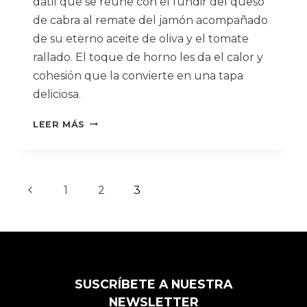
dátil que se reune con el fundir del queso
de cabra al remate del jamón acompañado
de su eterno aceite de oliva y el tomate
rallado. El toque de horno les da el calor y
cohesión que la convierte en una tapa
deliciosa.
RECETA
LEER MÁS
TOSTA
DE
JAMÓN
IBÉRICO
Navegación
Página
1
2
3
anterior
de
página
SUSCRÍBETE A NUESTRA
NEWSLETTER