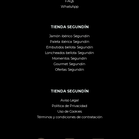
FAQs
WhatsApp
TIENDA SEGUNDÍN
Jamón ibérico Segundín
Paleta ibérica Segundín
Embutidos bellota Segundín
Loncheados bellota Segundín
Momentos Segundín
Gourmet Segundín
Ofertas Segundín
TIENDA SEGUNDÍN
Aviso Legal
Política de Privacidad
Uso de Cookies
Términos y condiciones de contratación