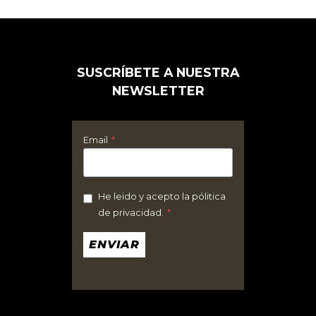
tiene
múltiples
variantes.
Las
SUSCRÍBETE A NUESTRA
opciones
NEWSLETTER
se
pueden
elegir
Email
*
en
la
página
He leido y acepto la pólitica
de privacidad.
*
de
producto
ENVIAR