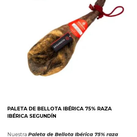
pueden
elegir
en
la
página
de
producto
PALETA DE BELLOTA IBÉRICA 75% RAZA
IBÉRICA SEGUNDÍN
Nuestra
Paleta de Bellota Ibérica 75% raza