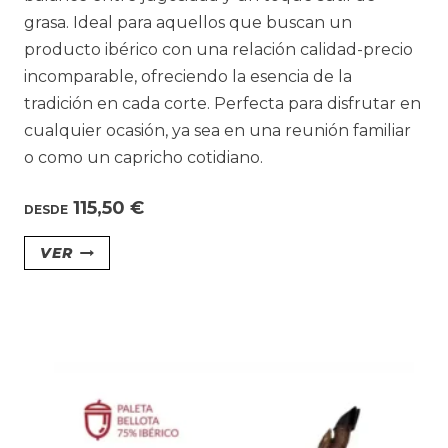
grasa. Ideal para aquellos que buscan un
producto ibérico con una relación calidad-precio
incomparable, ofreciendo la esencia de la
tradición en cada corte. Perfecta para disfrutar en
cualquier ocasión, ya sea en una reunión familiar
o como un capricho cotidiano.
115,50
€
DESDE
Este
VER
producto
tiene
múltiples
variantes.
Las
opciones
se