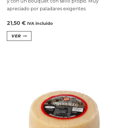
y con un bouquet con sello propio. Muy
apreciado por paladares exigentes.
21,50
€
IVA incluido
Este
VER
producto
tiene
múltiples
variantes.
Las
opciones
se
pueden
elegir
en
la
página