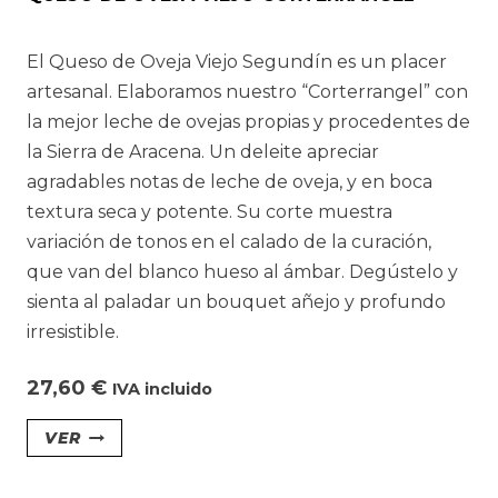
pueden
elegir
El Queso de Oveja Viejo Segundín es un placer
en
artesanal. Elaboramos nuestro “Corterrangel” con
la
la mejor leche de ovejas propias y procedentes de
página
la Sierra de Aracena. Un deleite apreciar
de
agradables notas de leche de oveja, y en boca
producto
textura seca y potente. Su corte muestra
variación de tonos en el calado de la curación,
que van del blanco hueso al ámbar. Degústelo y
sienta al paladar un bouquet añejo y profundo
irresistible.
27,60
€
IVA incluido
Este
VER
producto
tiene