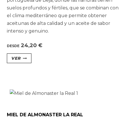
portuguesa de Beja, donde las llanuras tienen
de
suelos profundos y fértiles, que se combinan con
producto
el clima mediterráneo que permite obtener
aceitunas de alta calidad y un aceite de sabor
intenso y genuino.
24,20
€
DESDE
Este
VER
producto
tiene
múltiples
variantes.
Las
opciones
se
MIEL DE ALMONASTER LA REAL
pueden
elegir