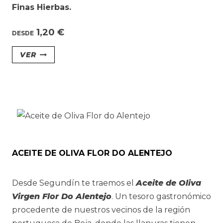
Finas Hierbas.
1,20
€
DESDE
Este
VER
producto
tiene
múltiples
variantes.
Las
opciones
se
ACEITE DE OLIVA FLOR DO ALENTEJO
pueden
elegir
Desde Segundín te traemos el
Aceite de Oliva
en
Virgen Flor Do Alentejo
. Un tesoro gastronómico
la
procedente de nuestros vecinos de la región
página