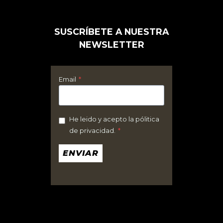
variantes.
Las
SUSCRÍBETE A NUESTRA
opciones
NEWSLETTER
se
pueden
elegir
Email
*
en
la
página
He leido y acepto la pólitica
de privacidad.
*
de
producto
ENVIAR