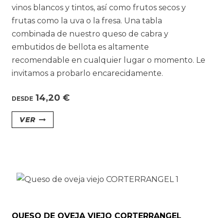
vinos blancos y tintos, así como frutos secos y
frutas como la uva o la fresa. Una tabla
combinada de nuestro queso de cabra y
embutidos de bellota es altamente
recomendable en cualquier lugar o momento. Le
invitamos a probarlo encarecidamente.
14,20
€
DESDE
Este
VER
producto
tiene
múltiples
variantes.
Las
opciones
se
QUESO DE OVEJA VIEJO CORTERRANGEL