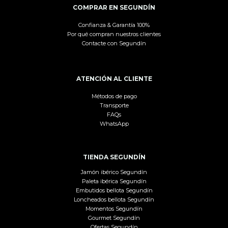
COMPRAR EN SEGUNDÍN
Confianza & Garantía 100%
Por qué compran nuestros clientes
Contacte con Segundín
ATENCIÓN AL CLIENTE
Métodos de pago
Transporte
FAQs
WhatsApp
TIENDA SEGUNDÍN
Jamón ibérico Segundín
Paleta ibérica Segundín
Embutidos bellota Segundín
Loncheados bellota Segundín
Momentos Segundín
Gourmet Segundín
Ofertas Segundín