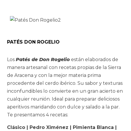
múltiples
variantes.
Las
opciones
se
PATÉS DON ROGELIO
pueden
elegir
Los
Patés de Don Rogelio
están elaborados de
en
manera artesanal con recetas propias de la Sierra
la
de Aracena y con la mejor materia prima
página
procedente del cerdo ibérico. Su sabor y texturas
de
inconfundibles lo convierte en un gran acierto en
producto
cualquier reunión. Ideal para preparar deliciosos
aperitivos maridando con dulce y salado a la par.
Te presentamos 4 recetas:
Clásico | Pedro Ximénez | Pimienta Blanca |