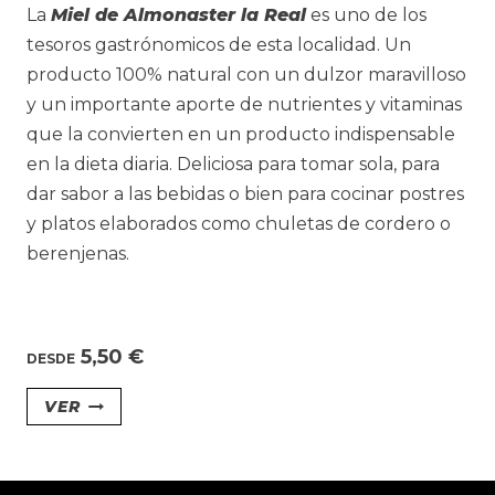
La
Miel de Almonaster la Real
es uno de los
en
tesoros gastrónomicos de esta localidad. Un
la
producto 100% natural con un dulzor maravilloso
página
y un importante aporte de nutrientes y vitaminas
de
que la convierten en un producto indispensable
producto
en la dieta diaria. Deliciosa para tomar sola, para
dar sabor a las bebidas o bien para cocinar postres
y platos elaborados como chuletas de cordero o
berenjenas.
5,50
€
DESDE
Este
VER
producto
tiene
múltiples