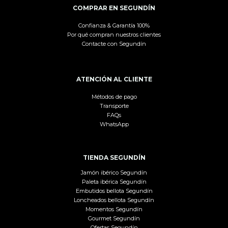
COMPRAR EN SEGUNDÍN
Confianza & Garantía 100%
Por qué compran nuestros clientes
Contacte con Segundín
ATENCIÓN AL CLIENTE
Métodos de pago
Transporte
FAQs
WhatsApp
TIENDA SEGUNDÍN
Jamón ibérico Segundín
Paleta ibérica Segundín
Embutidos bellota Segundín
Loncheados bellota Segundín
Momentos Segundín
Gourmet Segundín
Ofertas Segundín