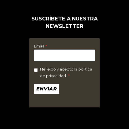
o
r
SUSCRÍBETE A NUESTRA
i
NEWSLETTER
o
Email
*
He leido y acepto la pólitica
de privacidad.
*
ENVIAR