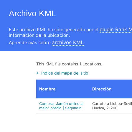
Archivo KML
plugin Rank 
Este archivo KML ha sido generado por el
información de la ubicación.
archivos KML
Aprende más sobre
.
This KML file contains 1 Locations.
← Índice del mapa del sitio
Nombre
Dirección
Comprar Jamón online al
Carretera Lisboa-Sevi
mejor precio | Segundín
Huelva, 21200